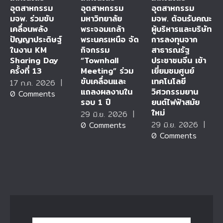
อุตสาหกรรม
อุตสาหกรรม
อุตสาหกรรม
มจพ. ร่วมขับ
มหาวิทยาลัย
มจพ. ต้อนรับคณะ
เคลื่อนพลัง
พระจอมเกล้า
ผู้บริหารและบริษัท
ปัญญาประดิษฐ์
พระนครเหนือ จัด
การลงทุนจาก
ในงาน KM
กิจกรรม
สาธารณรัฐ
Sharing Day
“Townhall
ประชาชนจีน เข้า
ครั้งที่ 13
Meeting” ร่วม
เยี่ยมชมศูนย์
ขับเคลื่อนและ
เทคโนโลยี
17 ก.ค. 2026
|
แถลงผลงานใน
วิศวกรรมยาน
0 Comments
รอบ 1 ปี
ยนต์ไฟฟ้าสมัย
ใหม่
29 มิ.ย. 2026
|
29 มิ.ย. 2026
|
0 Comments
0 Comments