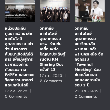
หน่วยประกัน
วิทยาลัย
วิทยาลัย
คุณภาพวิทยาลัย
เทคโนโลยี
เทคโนโลยี
เทคโนโลยี
อุตสาหกรรม
อุตสาหกรรม
อุตสาหกรรม เข้า
มจพ. ร่วมขับ
มหาวิทยาลัย
ร่วมโครงการ
เคลื่อนพลัง
พระจอมเกล้า
สัมมนาเชิงปฏิบัติ
ปัญญาประดิษฐ์
พระนครเหนือ จัด
การ เพื่อมุ่งสู่การ
ในงาน KM
กิจกรรม
บริหารองค์กร
Sharing Day
“Townhall
ด้วยแนวทาง
ครั้งที่ 13
Meeting” ร่วม
EdPEx ของคณะ
ขับเคลื่อนและ
17 ก.ค. 2026
|
วิศวกรรมศาสตร์
แถลงผลงานใน
0 Comments
และเทคโนโลยี
รอบ 1 ปี
17 ก.ค. 2026
|
29 มิ.ย. 2026
|
0 Comments
0 Comments