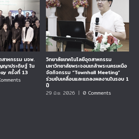
อุตสาหกรรม มจพ.
วิทยาลัยเทคโนโลยีอุตสาหกรรม
ว
ปัญญาประดิษฐ์ ใน
มหาวิทยาลัยพระจอมเกล้าพระนครเหนือ
ต
 ครั้งที่ 13
จัดกิจกรรม “Townhall Meeting”
จ
ร่วมขับเคลื่อนและแถลงผลงานในรอบ 1
ช
Comments
ปี
ไ
29 มิ.ย. 2026
|
0 Comments
2