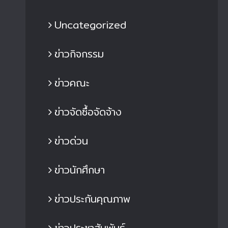
Uncategorized
ข่าวกิจกรรม
ข่าวคณะ
ิทยาลัยเทคโนโลยีอุตสาหกรรม มจพ.
วิทยาลัยเทคโนโลยีอุตส
้อนรับคณะผู้บริหารและบริษัทการลงทุน
ร่วมกับ บริษัท ไดน่า ฟอร์
ข่าวจัดซื้อจัดจ้าง
ากสาธารณรัฐประชาชนจีน เข้าเยี่ยม
ริ่ง แอนด์เทคโนโลยี จำก
มศูนย์เทคโนโลยีวิศวกรรมยานยนต์
การออกแบบขั้นสูงด้วย
ข่าวด่วน
ฟฟ้าสมัยใหม่
Discovery
9 มิ.ย. 2026
|
0 Comments
29 มิ.ย. 2026
|
0 Com
ข่าวนักศึกษา
ข่าวประกันคุณภาพ
ข่าวประชาสัมพันธ์