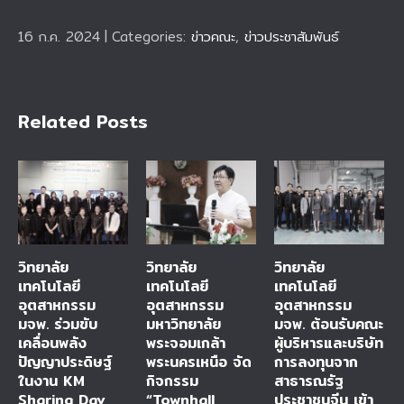
16 ก.ค. 2024
|
Categories:
ข่าวคณะ
,
ข่าวประชาสัมพันธ์
Related Posts
วิทยาลัย
วิทยาลัย
วิทยาลัย
เทคโนโลยี
เทคโนโลยี
เทคโนโลยี
อุตสาหกรรม
อุตสาหกรรม
อุตสาหกรรม
มจพ. ร่วมขับ
มหาวิทยาลัย
มจพ. ต้อนรับคณะ
เคลื่อนพลัง
พระจอมเกล้า
ผู้บริหารและบริษัท
ปัญญาประดิษฐ์
พระนครเหนือ จัด
การลงทุนจาก
ในงาน KM
กิจกรรม
สาธารณรัฐ
Sharing Day
“Townhall
ประชาชนจีน เข้า