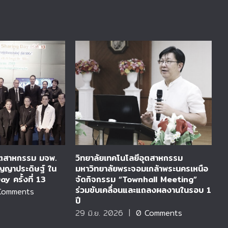
อุตสาหกรรม มจพ.
วิทยาลัยเทคโนโลยีอุตสาหกรรม
ว
ปัญญาประดิษฐ์ ใน
มหาวิทยาลัยพระจอมเกล้าพระนครเหนือ
ต
 ครั้งที่ 13
จัดกิจกรรม “Townhall Meeting”
จ
ร่วมขับเคลื่อนและแถลงผลงานในรอบ 1
ช
Comments
ปี
ไ
29 มิ.ย. 2026
|
0 Comments
2