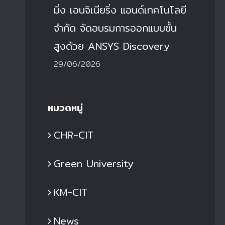
มิ่ง เอนจิเนียริ่ง แอนด์เทคโนโลยี
จำกัด จัดอบรมการออกแบบขั้น
สูงด้วย ANSYS Discovery
29/06/2026
หมวดหมู่
CHR-CIT
ิทยาลัยเทคโนโลยีอุตสาหกรรม มจพ.
วิทยาลัยเทคโนโลยีอุตส
Green University
้อนรับคณะผู้บริหารและบริษัทการลงทุน
ร่วมกับ บริษัท ไดน่า ฟอร์
ากสาธารณรัฐประชาชนจีน เข้าเยี่ยม
ริ่ง แอนด์เทคโนโลยี จำก
มศูนย์เทคโนโลยีวิศวกรรมยานยนต์
การออกแบบขั้นสูงด้วย
KM-CIT
ฟฟ้าสมัยใหม่
Discovery
9 มิ.ย. 2026
|
0 Comments
29 มิ.ย. 2026
|
0 Com
News