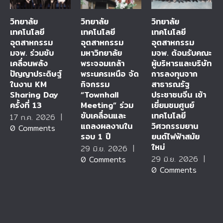
วิทยาลัย
วิทยาลัย
วิทยาลัย
เทคโนโลยี
เทคโนโลยี
เทคโนโลยี
อุตสาหกรรม
อุตสาหกรรม
อุตสาหกรรม
มจพ. ร่วมขับ
มหาวิทยาลัย
มจพ. ต้อนรับคณะ
เคลื่อนพลัง
พระจอมเกล้า
ผู้บริหารและบริษัท
ปัญญาประดิษฐ์
พระนครเหนือ จัด
การลงทุนจาก
ในงาน KM
กิจกรรม
สาธารณรัฐ
Sharing Day
“Townhall
ประชาชนจีน เข้า
ครั้งที่ 13
Meeting” ร่วม
เยี่ยมชมศูนย์
ขับเคลื่อนและ
เทคโนโลยี
17 ก.ค. 2026
|
แถลงผลงานใน
วิศวกรรมยาน
0 Comments
รอบ 1 ปี
ยนต์ไฟฟ้าสมัย
ใหม่
29 มิ.ย. 2026
|
29 มิ.ย. 2026
|
0 Comments
0 Comments