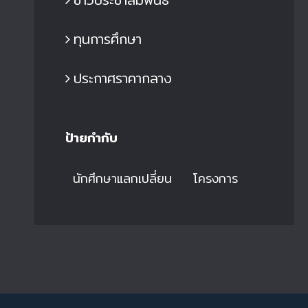
ทุนการศึกษา
ิทยาลัยเทคโนโลยีอุตสาหกรรม มจพ.
วิทยาลัยเทคโนโลยีอุตส
่วมกับ บริษัท ไดน่า ฟอร์มมิ่ง เอนจิเนีย
ได้จัดทำโครงการตรวจติด
ประกาศราคากลาง
ิ่ง แอนด์เทคโนโลยี จำกัด จัดอบรม
ขอรับรองมาตรฐาน IS
ารออกแบบขั้นสูงด้วย ANSYS
มุ่งสู่ความเป็นเลิศด้านก
iscovery
คุณภาพ
9 มิ.ย. 2026
|
0 Comments
29 มิ.ย. 2026
|
0 Com
ป้ายกำกับ
นักศึกษาแลกเปลี่ยน
โครงการ