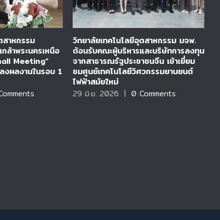
อุตสาหกรรม
วิทยาลัยเทคโนโลยีอุตสาหกรรม มจพ.
ว
เกล้าพระนครเหนือ
ต้อนรับคณะผู้บริหารและบริษัทการลงทุน
ร
hall Meeting”
จากสาธารณรัฐประชาชนจีน เข้าเยี่ยม
ร
แถลงผลงานในรอบ 1
ชมศูนย์เทคโนโลยีวิศวกรรมยานยนต์
ก
ไฟฟ้าสมัยใหม่
D
Comments
29 มิ.ย. 2026
|
0 Comments
2