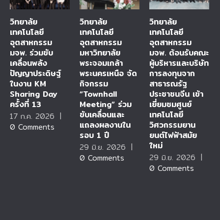
วิทยาลัย
วิทยาลัย
วิทยาลัย
เทคโนโลยี
เทคโนโลยี
เทคโนโลยี
อุตสาหกรรม
อุตสาหกรรม
อุตสาหกรรม
มจพ. ร่วมขับ
มหาวิทยาลัย
มจพ. ต้อนรับคณะ
เคลื่อนพลัง
พระจอมเกล้า
ผู้บริหารและบริษัท
ปัญญาประดิษฐ์
พระนครเหนือ จัด
การลงทุนจาก
ในงาน KM
กิจกรรม
สาธารณรัฐ
Sharing Day
“Townhall
ประชาชนจีน เข้า
ครั้งที่ 13
Meeting” ร่วม
เยี่ยมชมศูนย์
ขับเคลื่อนและ
เทคโนโลยี
17 ก.ค. 2026
|
แถลงผลงานใน
วิศวกรรมยาน
0 Comments
รอบ 1 ปี
ยนต์ไฟฟ้าสมัย
ใหม่
29 มิ.ย. 2026
|
29 มิ.ย. 2026
|
0 Comments
0 Comments