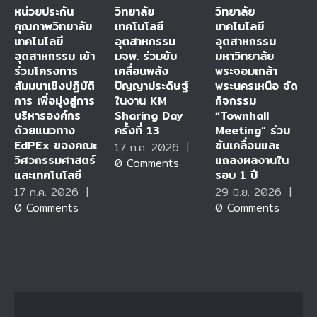
หน่วยประกัน
วิทยาลัย
วิทยาลัย
คุณภาพวิทยาลัย
เทคโนโลยี
เทคโนโลยี
เทคโนโลยี
อุตสาหกรรม
อุตสาหกรรม
อุตสาหกรรม เข้า
มจพ. ร่วมขับ
มหาวิทยาลัย
ร่วมโครงการ
เคลื่อนพลัง
พระจอมเกล้า
สัมมนาเชิงปฏิบัติ
ปัญญาประดิษฐ์
พระนครเหนือ จัด
การ เพื่อมุ่งสู่การ
ในงาน KM
กิจกรรม
บริหารองค์กร
Sharing Day
“Townhall
ด้วยแนวทาง
ครั้งที่ 13
Meeting” ร่วม
EdPEx ของคณะ
ขับเคลื่อนและ
17 ก.ค. 2026
|
วิศวกรรมศาสตร์
แถลงผลงานใน
0 Comments
และเทคโนโลยี
รอบ 1 ปี
17 ก.ค. 2026
|
29 มิ.ย. 2026
|
0 Comments
0 Comments