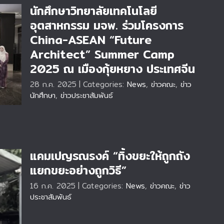
นักศึกษาวิทยาลัยเทคโนโลยี
อุตสาหกรรม มจพ. ร่วมโครงการ
China-ASEAN “Future
Architect” Summer Camp
t”
2025 ณ เมืองกุ้ยหยาง ประเทศจีน
ย
28 ก.ค. 2025
|
Categories:
News
,
ข่าวคณะ
,
ข่าว
นักศึกษา
,
ข่าวประชาสัมพันธ์
แคมเปญรณรงค์ “ทิ้งขยะให้ถูกถัง
แยกขยะอย่างถูกวิธี”
16 ก.ค. 2025
|
Categories:
News
,
ข่าวคณะ
,
ข่าว
ประชาสัมพันธ์
ยก