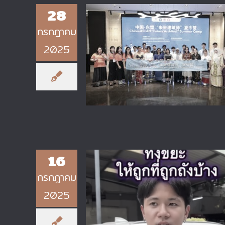
28
กรกฎาคม
นักศึกษาวิทยาลัยเทคโนโลยี
2025
อุตสาหกรรม มจพ. ร่วมโครงการ
China-ASEAN “Future Architec
Summer Camp 2025 ณ เมืองกุ้
หยาง ประเทศจีน
16
กรกฎาคม
2025
แคมเปญรณรงค์ “ทิ้งขยะให้ถูกถัง แ
ขยะอย่างถูกวิธี”