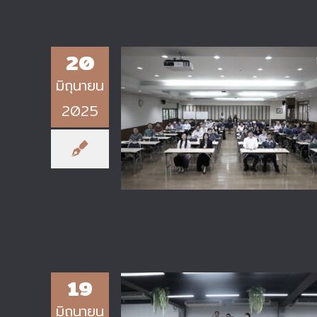
20
มิถุนายน
โครงการอบรมเชิงปฏิบัติการ “การจ
2025
ทำเอกสารการจัดการเรียนการสอน
รายวิชา (Course Portfolio) บนพื
ฐานผลลัพธ์การเรียนรู้ (Outcome
based Education: OBE)”
19
มิถุนายน