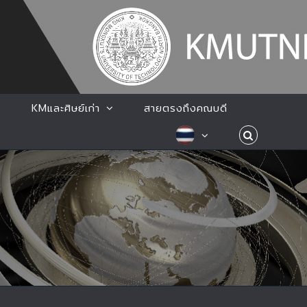
KMและศิษย์เก่า
สายตรงถึงคณบดี