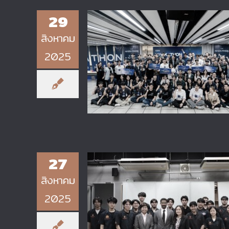
29
สิงหาคม
2025
นักศึกษาวิทยาลัยเทคโนโลยี
อุตสาหกรรม มจพ. คว้ารางวัลจากเว
CDG Hackathon 2025 x 3 พร
จอม
27
สิงหาคม
2025
วิทยาลัยเทคโนโลยีอุตสาหกรรม จั
กิจกรรม “SolidWorks Practica
Class”