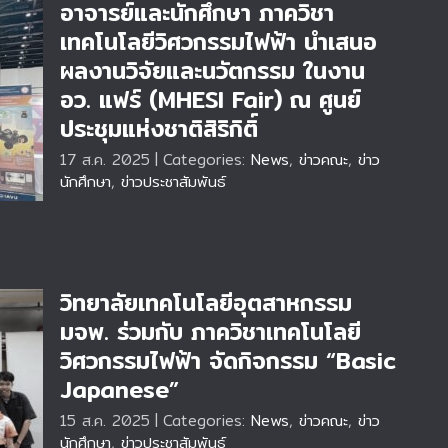
อาจารย์และนักศึกษา ภาควิชา
เทคโนโลยีวิศวกรรมไฟฟ้า นำเสนอ
ผลงานวิจัยและนวัตกรรม ในงาน
ลยี
อว. แฟร์ (MHESI Fair) ณ ศูนย์
ละ
ประชุมแห่งชาติสิริกิติ์
I
์
17 ส.ค. 2025
|
Categories:
News
,
ข่าวคณะ
,
ข่าว
นักศึกษา
,
ข่าวประชาสัมพันธ์
วิทยาลัยเทคโนโลยีอุตสาหกรรม
มจพ. ร่วมกับ ภาควิชาเทคโนโลยี
วิศวกรรมไฟฟ้า จัดกิจกรรม “Basic
Japanese”
พ.
ม
15 ส.ค. 2025
|
Categories:
News
,
ข่าวคณะ
,
ข่าว
se”
นักศึกษา
,
ข่าวประชาสัมพันธ์