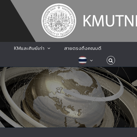
KMและศิษย์เก่า
สายตรงถึงคณบดี