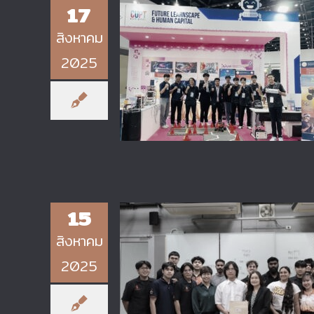
17
สิงหาคม
2025
อาจารย์และนักศึกษา ภาควิชาเทคโนโ
วิศวกรรมไฟฟ้า นำเสนอผลงานวิจัยแ
นวัตกรรม ในงาน อว. แฟร์ (MHES
Fair) ณ ศูนย์ประชุมแห่งชาติสิริกิติ
15
สิงหาคม
2025
วิทยาลัยเทคโนโลยีอุตสาหกรรม มจ
ร่วมกับ ภาควิชาเทคโนโลยีวิศวกรร
ไฟฟ้า จัดกิจกรรม “Basic Japane